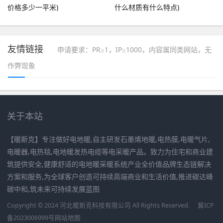
价格多少一平米)
什么材质有什么特点)
友情链接
申请要求：PR≥1，IP≥1000，内容属同类网站，无
作弊现象
关于本站
【暖斯克】专注做好电地暖,自主研发石墨烯地暖,电热膜,电暖气片,
电暖器,电热毯,电地暖发热电缆等电采暖产品。致力为住宅和商业建
筑提供安全,健康舒适的电地暖采暖系统产业全价值品牌生态链解决
方案和服务,为全球客户创造可持续高端商业和生活价值,推进碳达峰
碳中和,筑未来可持续发展蓝图
Copyright © 2024 河北暖斯克科技有限公司 All Rights Reserved.
冀ICP
备2023006999号
网站地图